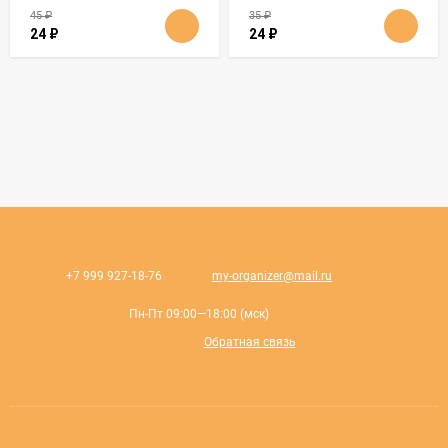
45
₽
35
₽
24
₽
24
₽
+7 999 927-18-76
my-organizer@mail.ru
Пн-Пт 09:00—18:00 (мск)
Обратная связь