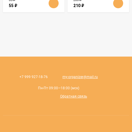
85
₽
260
₽
55
₽
210
₽
+7 999 927-18-76
my-organizer@mail.ru
Пн-Пт 09:00—18:00 (мск)
Обратная связь