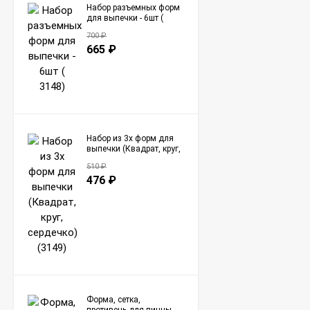
Набор разъемных форм
для выпечки - 6шт (
3148)
700
₽
665
₽
Набор из 3х форм для
выпечки (Квадрат, круг,
сердечко) (3149)
510
₽
476
₽
Форма, сетка,