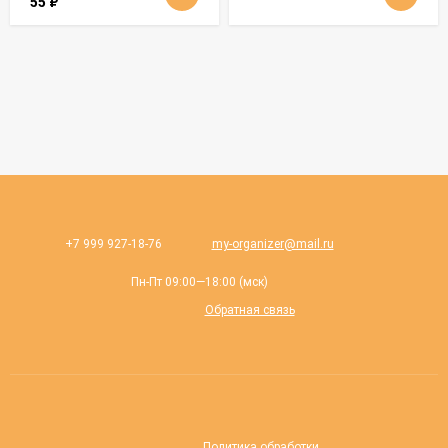
55
₽
+7 999 927-18-76
my-organizer@mail.ru
Пн-Пт 09:00—18:00 (мск)
Обратная связь
Политика обработки