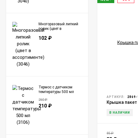
Многоразовый липкий
ролик (цвет в
ассортименте) (3046)
102
₽
Термос с датчиком
температуры 500 мл
(3106)
АРТИКУЛ:
2869-
260
₽
Крышка пакет 
210
₽
В НАЛИЧИИ
85
₽