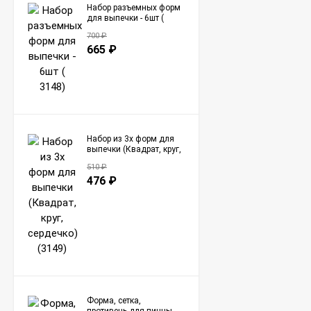
Набор разъемных форм
для выпечки - 6шт (
3148)
700
₽
665
₽
Набор из 3х форм для
выпечки (Квадрат, круг,
сердечко) (3149)
510
₽
476
₽
Форма, сетка,