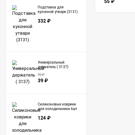
55
₽
Подставка для
кухонной утвари (3131)
332
₽
Универсальный
держатель ( 3137)
95
₽
39
₽
Силиконовые коврики
для холодильника 6шт
(3142)
124
₽