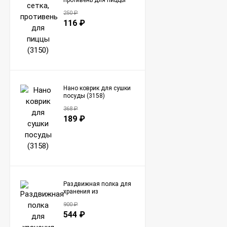
противень для пиццы
(3150)
250
₽
116
₽
Нано коврик для сушки
посуды (3158)
368
₽
189
₽
Раздвижная полка для
хранения из
нержавеющей стали -
900
₽
Белая (3161)
544
₽