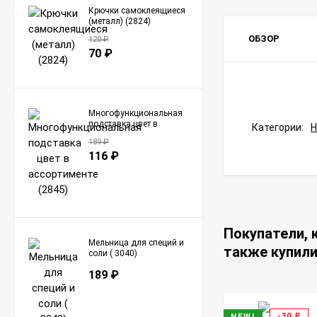
Крючки самоклеящиеся
(металл) (2824)
ОБЗОР
120
₽
70
₽
Многофункциональная
подставка цвет в
Категории:
ассортименте (2845)
189
₽
116
₽
Покупатели, 
Мельница для специй и
также купил
соли ( 3040)
189
₽
-30
₽
NEW!