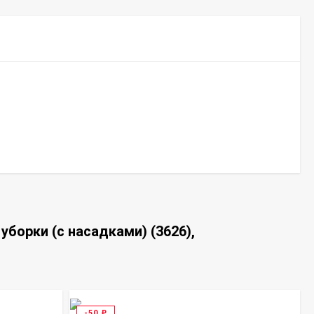
борки (с насадками) (3626),
-50
₽