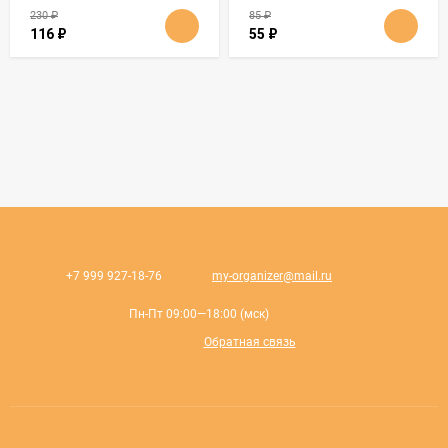
230
₽
85
₽
116
₽
55
₽
+7 999 927-18-76
my-organizer@mail.ru
Пн-Пт 09:00—18:00 (мск)
Обратная связь