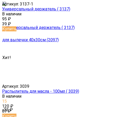
Артикул:
3137-1
Универсальный держатель ( 3137)
В наличии
95
₽
39
₽
Купить
Хит!
Артикул:
3039
​Распылитель для масла - 100мл ( 3039)
В наличии
15
120
₽
-33
₽
87
₽
Купить