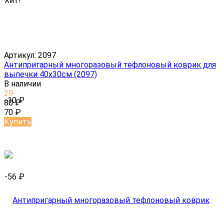
Хит!
Артикул:
2097
Антипригарный многоразовый тефлоновый коврик для
выпечки 40х30см (2097)
В наличии
29
-10
₽
80
₽
70
₽
Купить
-56
₽