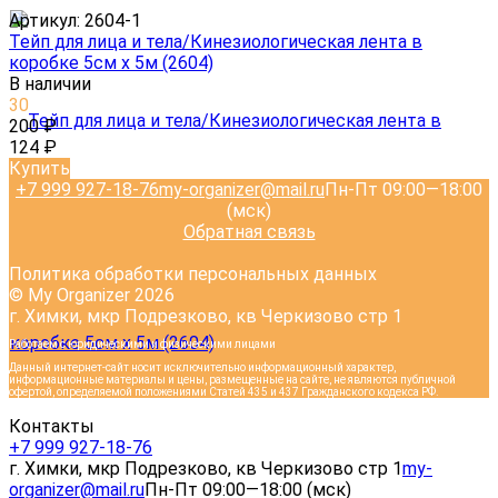
Артикул:
2604-1
Тейп для лица и тела/Кинезиологическая лента в
коробке 5см х 5м (2604)
В наличии
30
200
₽
124
₽
Купить
+7 999 927-18-76
my-organizer@mail.ru
Пн-Пт 09:00—18:00
(мск)
Обратная связь
Политика обработки персональных данных
© My Organizer 2026
г. Химки, мкр Подрезково, кв Черкизово стр 1
Работаем с юридическими и физическими лицами
Данный интернет-сайт носит исключительно информационный характер,
информационные материалы и цены, размещенные на сайте, не являются публичной
офертой, определяемой положениями Статей 435 и 437 Гражданского кодекса РФ.
Контакты
+7 999 927-18-76
г. Химки, мкр Подрезково, кв Черкизово стр 1
my-
organizer@mail.ru
Пн-Пт 09:00—18:00 (мск)