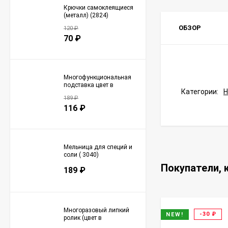
Крючки самоклеящиеся
(металл) (2824)
ОБЗОР
120
₽
70
₽
Многофункциональная
подставка цвет в
Категории:
ассортименте (2845)
189
₽
116
₽
Мельница для специй и
соли ( 3040)
Покупатели, 
189
₽
Многоразовый липкий
-30
₽
NEW!
ролик (цвет в
ассортименте) (3046)