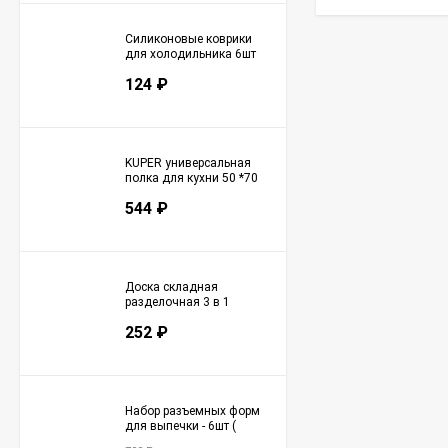
Силиконовые коврики
для холодильника 6шт
(3142)
124
₽
KUPER универсальная
полка для кухни 50 *70
см (3145)
544
₽
Доска складная
разделочная 3 в 1
(3147)
252
₽
Набор разъемных форм
для выпечки - 6шт (
3148)