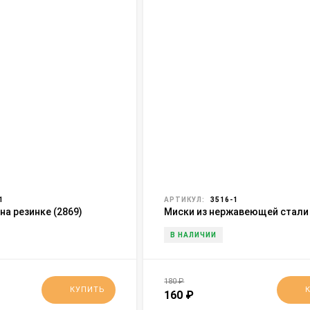
1
АРТИКУЛ:
3516-1
на резинке (2869)
Миски из нержавеющей стали
(18,20,22,24,26 см) (3516)
В НАЛИЧИИ
180
₽
КУПИТЬ
160
₽