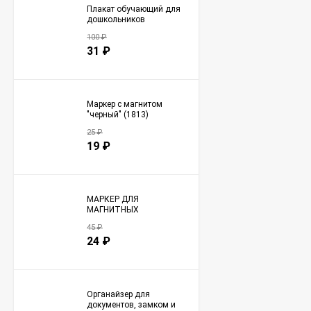
Плакат обучающий для
дошкольников
"Окружающий мир" А3
100
₽
(2709)
31
₽
Маркер с магнитом
"черный" (1813)
25
₽
19
₽
МАРКЕР ДЛЯ
МАГНИТНЫХ
ПЛАНЕРОВ С
45
₽
МАГНИТОМ (1453)
24
₽
Органайзер для
документов, замком и