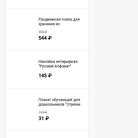
Раздвижная полка для
хранения из
нержавеющей стали -
900
₽
Белая (3161)
544
₽
Наклейка интерьерная
"Русский Алфавит"
(2758)
145
₽
Плакат обучающий для
дошкольников "Отрезки
времени" А3 (2708)
100
₽
31
₽