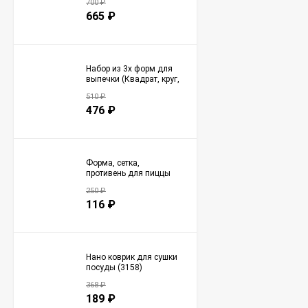
700
₽
665
₽
Набор из 3х форм для
выпечки (Квадрат, круг,
сердечко) (3149)
510
₽
476
₽
Форма, сетка,
противень для пиццы
(3150)
250
₽
116
₽
Нано коврик для сушки
посуды (3158)
368
₽
189
₽