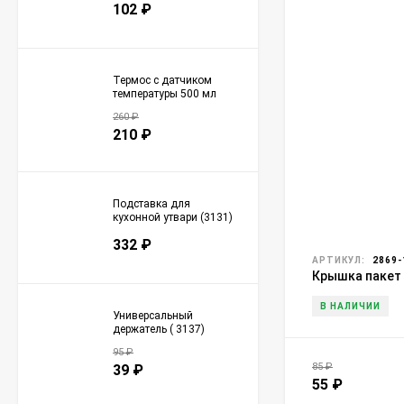
102
₽
Термос с датчиком
температуры 500 мл
(3106)
260
₽
210
₽
Подставка для
кухонной утвари (3131)
332
₽
АРТИКУЛ:
2869-
Крышка пакет 
В НАЛИЧИИ
Универсальный
держатель ( 3137)
95
₽
85
₽
39
₽
55
₽