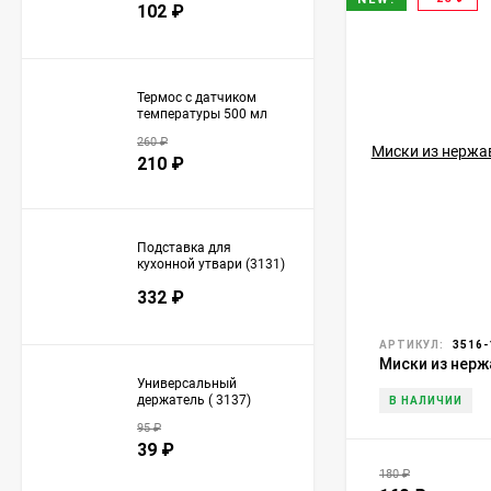
102
₽
Термос с датчиком
температуры 500 мл
(3106)
260
₽
210
₽
Подставка для
кухонной утвари (3131)
332
₽
АРТИКУЛ:
3516-
Миски из нер
Универсальный
(18,20,22,24,26
держатель ( 3137)
В НАЛИЧИИ
95
₽
39
₽
180
₽