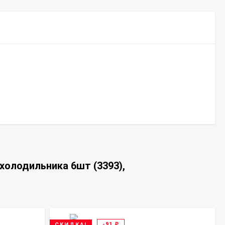
холодильника 6шт (3393),
-91
₽
СКИДКА!