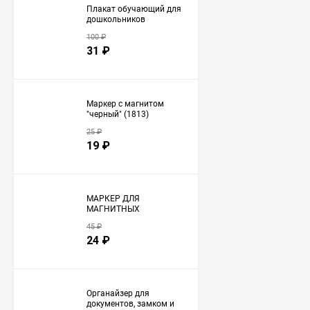
Плакат обучающий для
дошкольников
"Окружающий мир" А3
100
₽
(2709)
31
₽
Маркер с магнитом
"черный" (1813)
25
₽
19
₽
МАРКЕР ДЛЯ
МАГНИТНЫХ
ПЛАНЕРОВ С
45
₽
МАГНИТОМ (1453)
24
₽
Органайзер для
документов, замком и