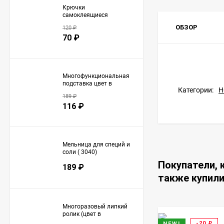
Крючки
самоклеящиеся
(металл) (2824)
ОБЗОР
120
₽
70
₽
Многофункциональная
подставка цвет в
Категории:
Н
ассортименте (2845)
189
₽
116
₽
Мельница для специй и
соли ( 3040)
Покупатели, 
189
₽
также купил
Многоразовый липкий
ролик (цвет в
ассортименте) (3046)
-20
₽
NEW!