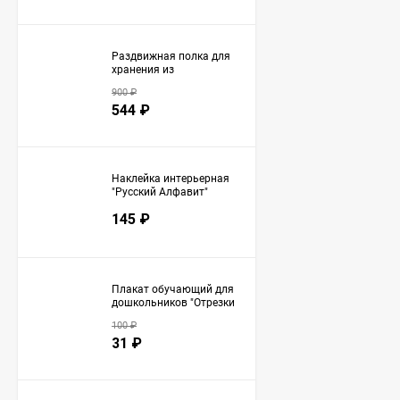
Раздвижная полка для
хранения из
нержавеющей стали -
900
₽
Белая (3161)
544
₽
Наклейка интерьерная
"Русский Алфавит"
(2758)
145
₽
Плакат обучающий для
дошкольников "Отрезки
времени" А3 (2708)
100
₽
31
₽