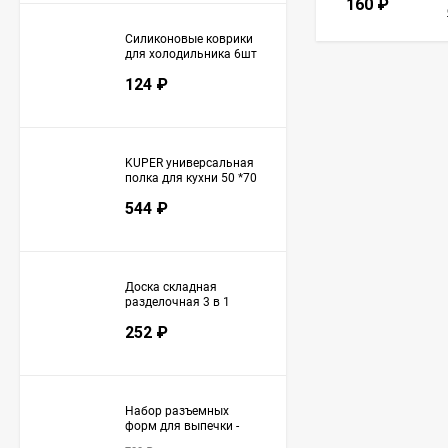
160
₽
Силиконовые коврики
для холодильника 6шт
(3142)
124
₽
KUPER универсальная
полка для кухни 50 *70
см (3145)
544
₽
Доска складная
разделочная 3 в 1
(3147)
252
₽
Набор разъемных
форм для выпечки -
6шт ( 3148)