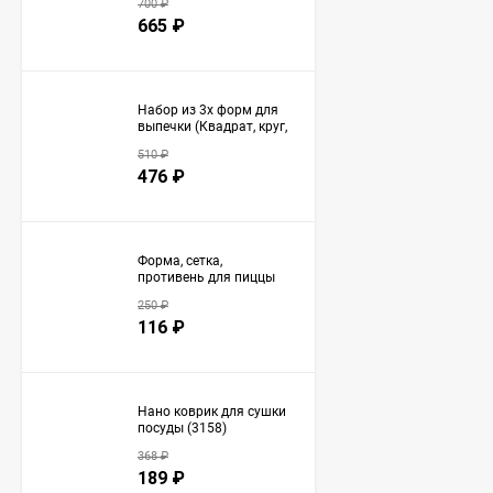
700
₽
665
₽
Набор из 3х форм для
выпечки (Квадрат, круг,
сердечко) (3149)
510
₽
476
₽
Форма, сетка,
противень для пиццы
(3150)
250
₽
116
₽
Нано коврик для сушки
посуды (3158)
368
₽
189
₽