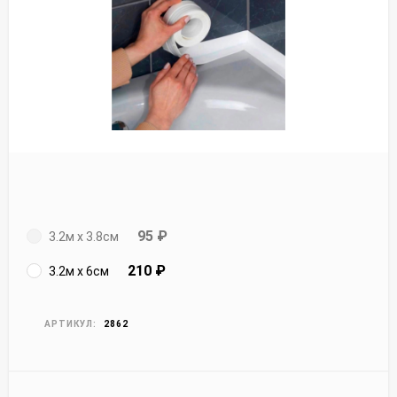
95
₽
3.2м х 3.8см
210
₽
3.2м х 6см
АРТИКУЛ:
2862