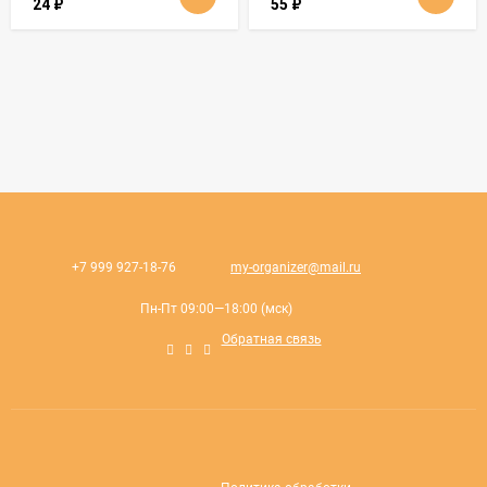
24
₽
55
₽
+7 999 927-18-76
my-organizer@mail.ru
Пн-Пт 09:00—18:00 (мск)
Обратная связь