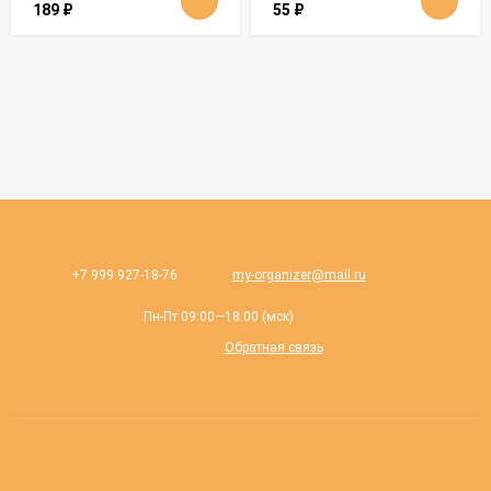
189
₽
55
₽
+7 999 927-18-76
my-organizer@mail.ru
Пн-Пт 09:00—18:00 (мск)
Обратная связь