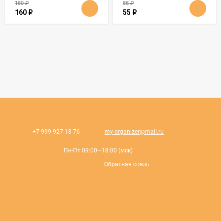
180
₽
85
₽
160
₽
55
₽
+7 999 927-18-76
my-organizer@mail.ru
Пн-Пт 09:00—18:00 (мск)
Обратная связь