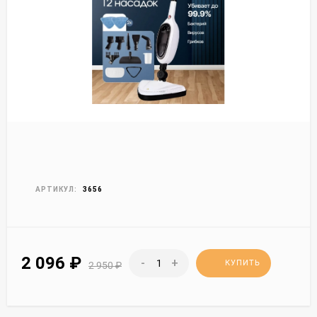
АРТИКУЛ:
3656
2 096
₽
-
+
КУПИТЬ
2 950
₽