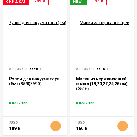
-91
₽
-20
₽
СКИДКА!
NEW!
АРТИКУЛ:
3590-1
АРТИКУЛ:
3516-1
Рулон для вакууматора
Миски из нержавеющей
(5м) (3590)
стали (18,20,22,24,26 см)
(3516)
В НАЛИЧИИ
В НАЛИЧИИ
280
₽
180
₽
189
₽
160
₽