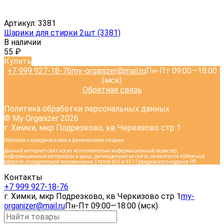
Артикул:
3381
Шарики для стирки 2шт (3381)
В наличии
55
₽
Купить
+7 999 927-18-76
my-organizer@mail.ru
Пн-Пт 09:00—18:00
(мск)
Обратная связь
Политика обработки персональных данных
© My Organizer 2026
г. Химки, мкр Подрезково, кв Черкизово стр 1
Работаем с юридическими и физическими лицами
Данный интернет-сайт носит исключительно информационный характер,
информационные материалы и цены, размещенные на сайте, не являются публичной
офертой, определяемой положениями Статей 435 и 437 Гражданского кодекса РФ.
Контакты
+7 999 927-18-76
г. Химки, мкр Подрезково, кв Черкизово стр 1
my-
organizer@mail.ru
Пн-Пт 09:00—18:00 (мск)