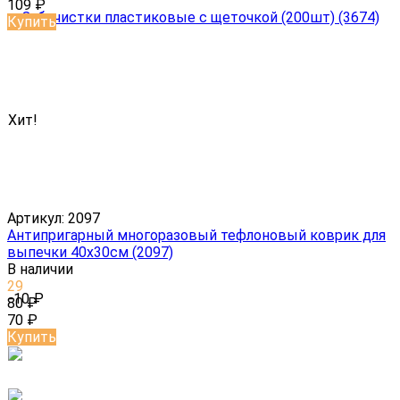
109
₽
Купить
Хит!
Артикул:
2097
Антипригарный многоразовый тефлоновый коврик для
выпечки 40х30см (2097)
В наличии
29
-10
₽
80
₽
70
₽
Купить